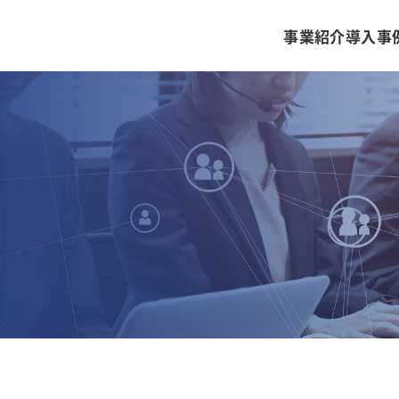
事業紹介
導入事
金融証券システムソリューション
ごあいさつ
ライフワークバランスと福利厚生・
情報セキュリティソリューション
沿革
社員を知る
その他のソリューション
キャリア採用