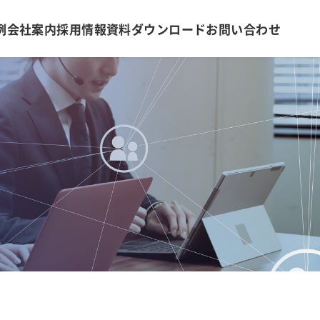
例
会社案内
採用情報
資料ダウンロード
お問い合わせ
社内制度
オペレーションマネジメントサービス
会社案内・アクセス
金融証券データソリューション
弊社の取組み
新卒採用
エントリー