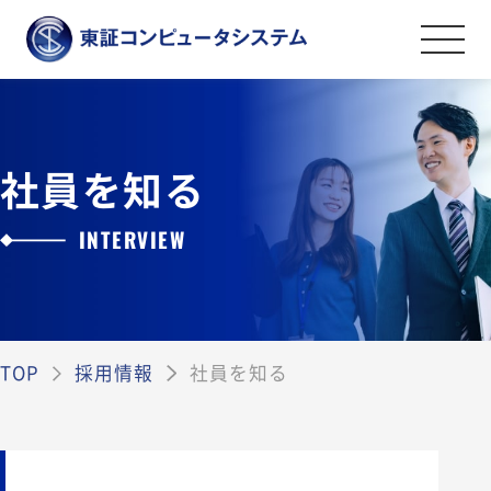
採用情報
社員を知る
ライフワークバランスと福利厚生・社
内制度
INTERVIEW
社員を知る
新卒採用
キャリア採用
TOP
採用情報
社員を知る
ENTRY