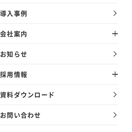
金融証券システムソリューション
導入事例
オペレーションマネジメントサービ
ス
会社案内
情報セキュリティソリューション
会社案内・アクセス
お知らせ
金融証券データソリューション
ごあいさつ
その他のソリューション
採用情報
沿革
弊社の取組み
ライフワークバランスと
資料ダウンロード
福利厚生・社内制度
サービス向上への取組み
社員を知る
お問い合わせ
会社憲章
新卒採用