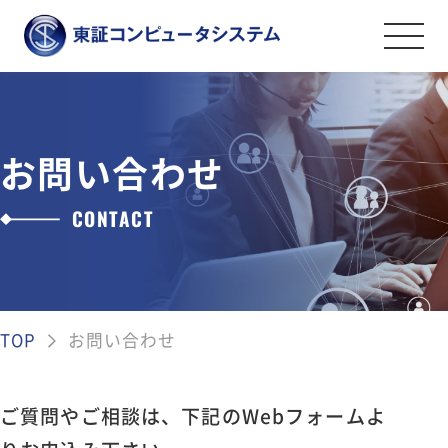
事業紹介
金融証券システムソリューション
お問い合わせ
導入事例
オペレーションマネジメントサービス
CONTACT
会社案内
情報セキュリティソリューション
金融証券データソリューション
ごあいさつ
採用情報
その他のソリューション
会社案内・アクセス
TOP
お問い合わせ
ライフワークバランスと福利厚生・社内
資料ダウンロード
沿革
制度
弊社の取組み
社員を知る
ご質問やご相談は、下記のWebフォームよ
お問い合わせ