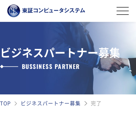
事業紹介
金融証券システムソリューション
ビジネスパートナー募集
導入事例
オペレーションマネジメントサービス
BUSSINESS PARTNER
会社案内
情報セキュリティソリューション
金融証券データソリューション
ごあいさつ
採用情報
その他のソリューション
会社案内・アクセス
TOP
ビジネスパートナー募集
完了
ライフワークバランスと福利厚生・社内
資料ダウンロード
沿革
制度
弊社の取組み
社員を知る
お問い合わせ