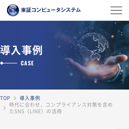
事業紹介
金融証券システムソリューション
導入事例
導入事例
オペレーションマネジメントサービス
CASE
会社案内
情報セキュリティソリューション
金融証券データソリューション
ごあいさつ
採用情報
その他のソリューション
会社案内・アクセス
TOP
導入事例
ライフワークバランスと福利厚生・社内
資料ダウンロード
時代に合わせ、コンプライアンス対策を含め
沿革
制度
たSNS（LINE）の活用
弊社の取組み
社員を知る
お問い合わせ