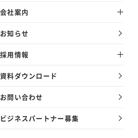
ス
会社案内
情報セキュリティソリューション
会社案内・アクセス
お知らせ
金融証券データソリューション
ごあいさつ
その他のソリューション
採用情報
沿革
弊社の取組み
ライフワークバランスと
資料ダウンロード
福利厚生・社内制度
サービス向上への取組み
社員を知る
お問い合わせ
会社憲章
新卒採用
ビジネスパートナー募集
キャリア採用
エントリー