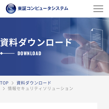
事業紹介
金融証券システムソリューション
資料ダウンロード
導入事例
オペレーションマネジメントサービス
DOWNLOAD
会社案内
情報セキュリティソリューション
金融証券データソリューション
ごあいさつ
採用情報
その他のソリューション
会社案内・アクセス
TOP
資料ダウンロード
ライフワークバランスと福利厚生・社内
資料ダウンロード
情報セキュリティソリューション
沿革
制度
弊社の取組み
社員を知る
お問い合わせ