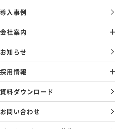
金融証券システムソリューション
導入事例
オペレーションマネジメントサービ
ス
会社案内
情報セキュリティソリューション
会社案内・アクセス
お知らせ
金融証券データソリューション
ごあいさつ
その他のソリューション
採用情報
沿革
弊社の取組み
ライフワークバランスと
資料ダウンロード
福利厚生・社内制度
サービス向上への取組み
社員を知る
お問い合わせ
会社憲章
新卒採用