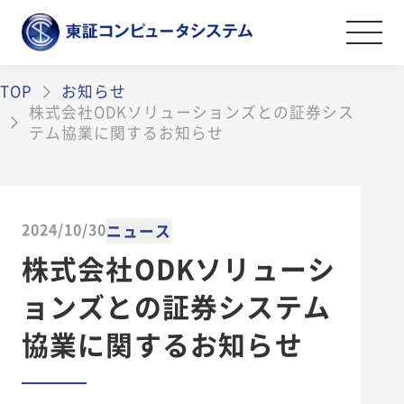
TOP
お知らせ
事業紹介
株式会社ODKソリューションズとの証券シス
テム協業に関するお知らせ
金融証券システムソリューション
導入事例
オペレーションマネジメントサービス
会社案内
情報セキュリティソリューション
2024/10/30
ニュース
金融証券データソリューション
ごあいさつ
株式会社ODKソリューシ
採用情報
その他のソリューション
会社案内・アクセス
ョンズとの証券システム
ライフワークバランスと福利厚生・社内
資料ダウンロード
沿革
協業に関するお知らせ
制度
弊社の取組み
社員を知る
お問い合わせ