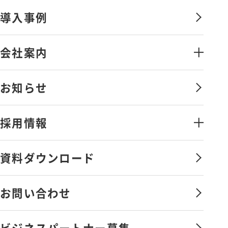
金融証券システムソリューション
導入事例
オペレーションマネジメントサービ
ス
会社案内
情報セキュリティソリューション
会社案内・アクセス
お知らせ
金融証券データソリューション
ごあいさつ
その他のソリューション
採用情報
沿革
弊社の取組み
ライフワークバランスと
資料ダウンロード
福利厚生・社内制度
サービス向上への取組み
社員を知る
お問い合わせ
会社憲章
新卒採用
ビジネスパートナー募集