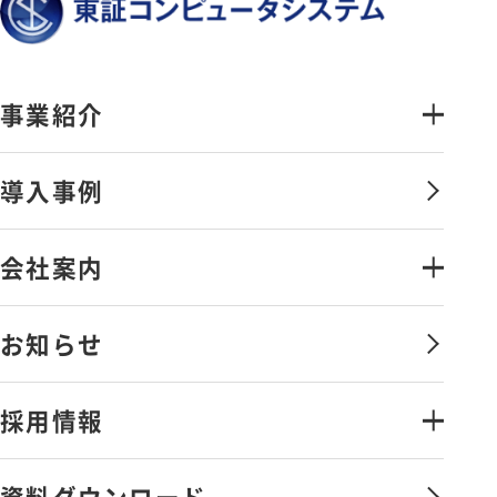
事業紹介
金融証券システムソリューション
導入事例
オペレーションマネジメントサービ
ス
会社案内
情報セキュリティソリューション
会社案内・アクセス
お知らせ
金融証券データソリューション
ごあいさつ
その他のソリューション
採用情報
沿革
弊社の取組み
ライフワークバランスと
資料ダウンロード