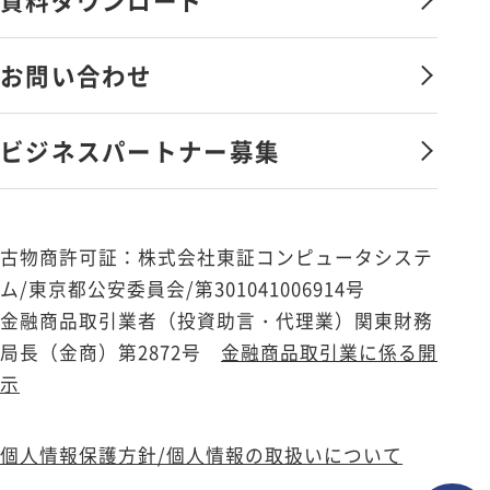
福利厚生・社内制度
サービス向上への取組み
社員を知る
お問い合わせ
会社憲章
新卒採用
ビジネスパートナー募集
キャリア採用
エントリー
古物商許可証：株式会社東証コンピュータシステ
ム/東京都公安委員会/第301041006914号
金融商品取引業者（投資助言・代理業）関東財務
局長（金商）第2872号
金融商品取引業に係る開
示
個人情報保護方針/個人情報の取扱いについて