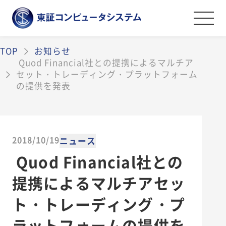
TOP
お知らせ
事業紹介
Quod Financial社との提携によるマルチア
セット・トレーディング・プラットフォーム
金融証券システムソリューション
導入事例
の提供を発表
オペレーションマネジメントサービス
会社案内
情報セキュリティソリューション
2018/10/19
ニュース
金融証券データソリューション
ごあいさつ
採用情報
Quod Financial社との
その他のソリューション
会社案内・アクセス
ライフワークバランスと福利厚生・社内
提携によるマルチアセッ
資料ダウンロード
沿革
制度
ト・トレーディング・プ
弊社の取組み
社員を知る
お問い合わせ
ラットフォームの提供を