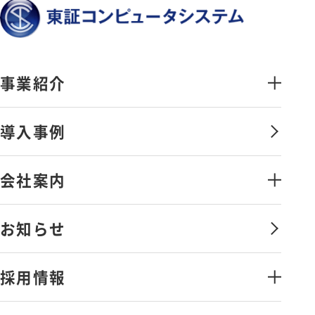
事業紹介
金融証券システムソリューション
導入事例
オペレーションマネジメントサービ
ス
会社案内
情報セキュリティソリューション
会社案内・アクセス
お知らせ
金融証券データソリューション
ごあいさつ
その他のソリューション
採用情報
沿革
弊社の取組み
ライフワークバランスと