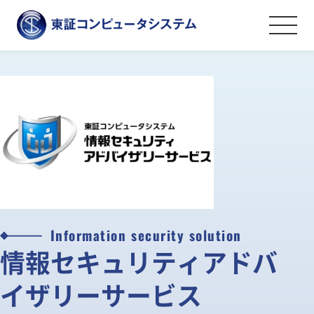
事業紹介
金融証券システムソリューション
導入事例
オペレーションマネジメントサービス
会社案内
情報セキュリティソリューション
金融証券データソリューション
ごあいさつ
採用情報
その他のソリューション
会社案内・アクセス
Information security solution
ライフワークバランスと福利厚生・社内
情報セキュリティアドバ
資料ダウンロード
沿革
制度
イザリーサービス
弊社の取組み
社員を知る
お問い合わせ