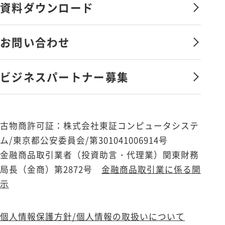
資料ダウンロード
福利厚生・社内制度
サービス向上への取組み
社員を知る
お問い合わせ
会社憲章
新卒採用
ビジネスパートナー募集
キャリア採用
エントリー
古物商許可証：株式会社東証コンピュータシステ
ム/東京都公安委員会/第301041006914号
金融商品取引業者（投資助言・代理業）関東財務
局長（金商）第2872号
金融商品取引業に係る開
示
個人情報保護方針/個人情報の取扱いについて