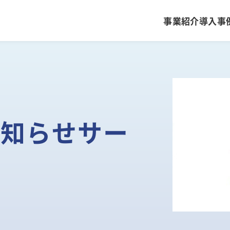
事業紹介
導入事
金融証券システムソリューション
ごあいさつ
ライフワークバランスと福利厚生・
情報セキュリティソリューション
沿革
社員を知る
お知らせサー
その他のソリューション
キャリア採用