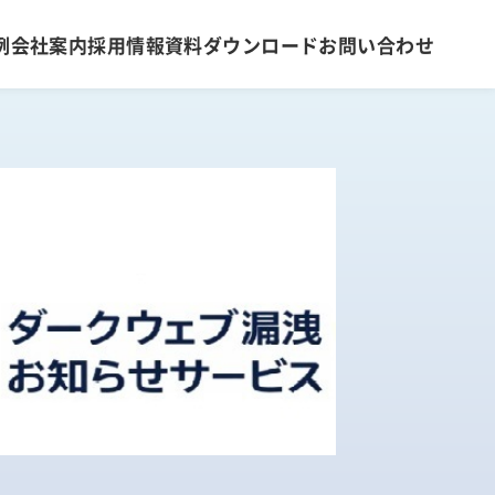
例
会社案内
採用情報
資料ダウンロード
お問い合わせ
社内制度
オペレーションマネジメントサービス
会社案内・アクセス
金融証券データソリューション
弊社の取組み
新卒採用
エントリー