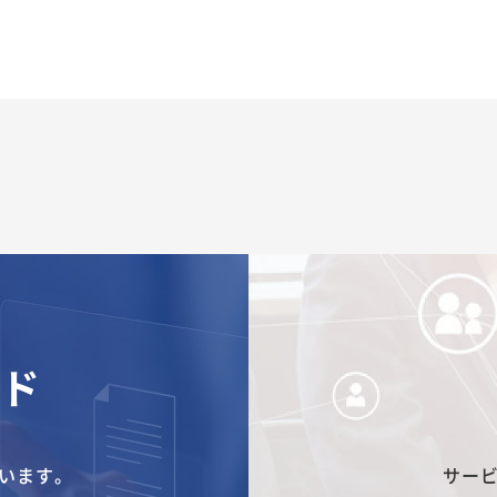
ード
います。
サー